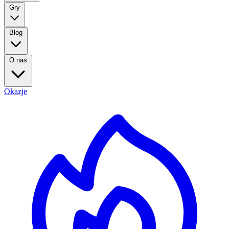
Gry
Blog
O nas
Okazje