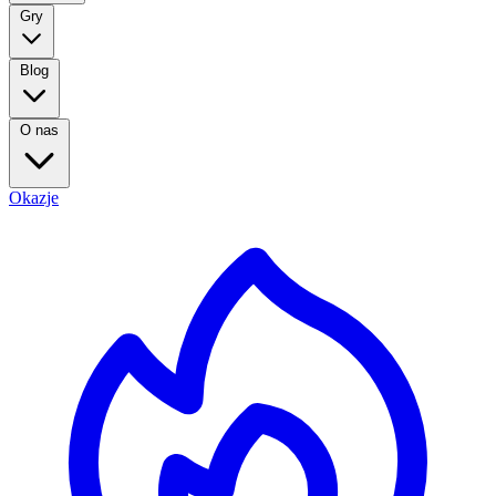
Gry
Blog
O nas
Okazje