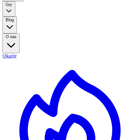
Gry
Blog
O nas
Okazje