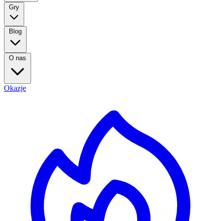
Gry
Blog
O nas
Okazje