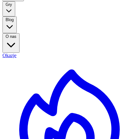
Gry
Blog
O nas
Okazje