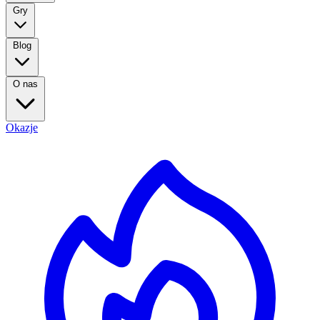
Gry
Blog
O nas
Okazje