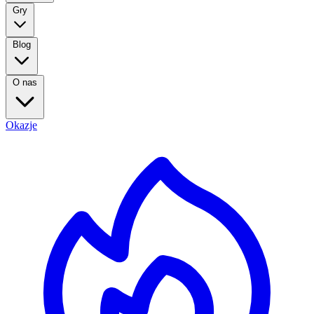
Gry
Blog
O nas
Okazje