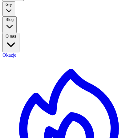
Gry
Blog
O nas
Okazje