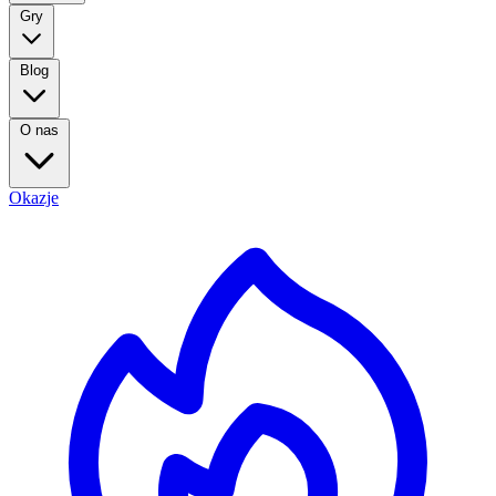
Gry
Blog
O nas
Okazje