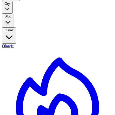
Gry
Blog
O nas
Okazje