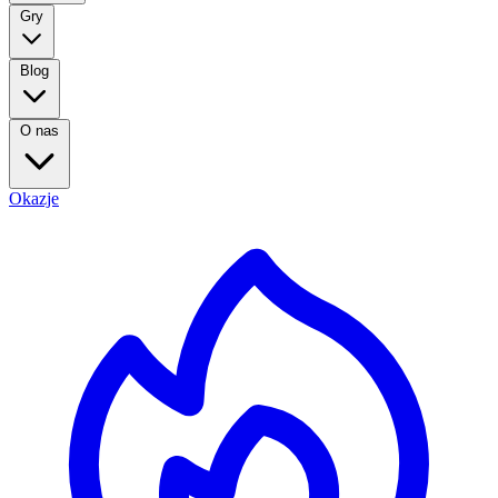
Gry
Blog
O nas
Okazje