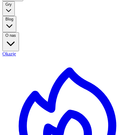
Gry
Blog
O nas
Okazje