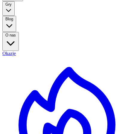
Gry
Blog
O nas
Okazje