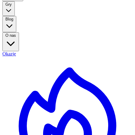
Gry
Blog
O nas
Okazje