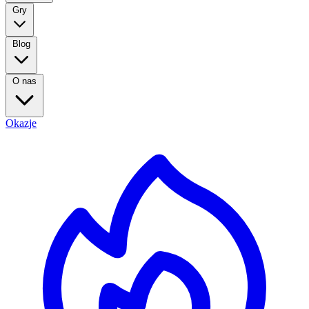
Gry
Blog
O nas
Okazje