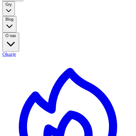
Gry
Blog
O nas
Okazje