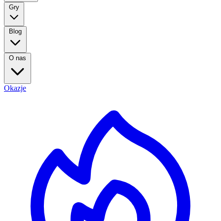
Gry
Blog
O nas
Okazje