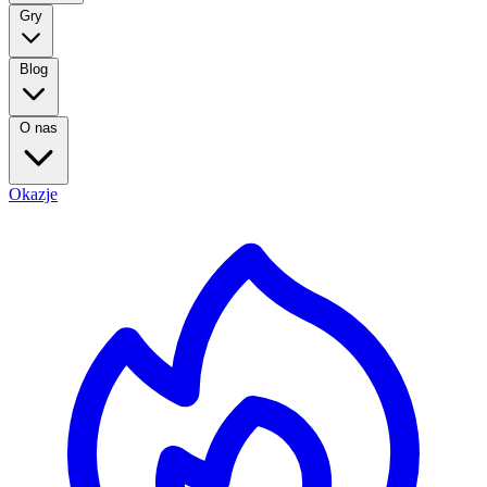
Gry
Blog
O nas
Okazje