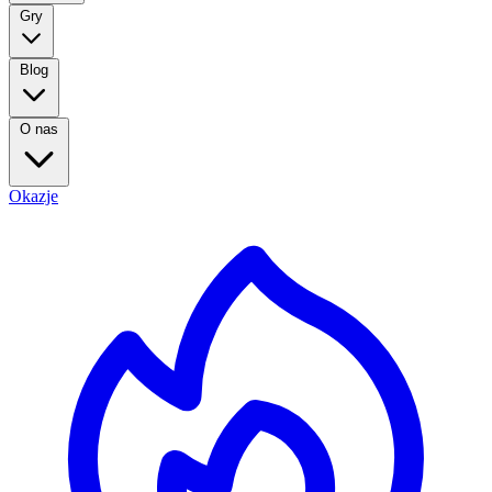
Gry
Blog
O nas
Okazje