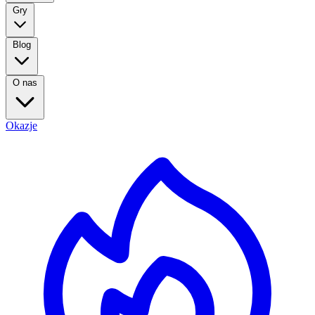
Gry
Blog
O nas
Okazje