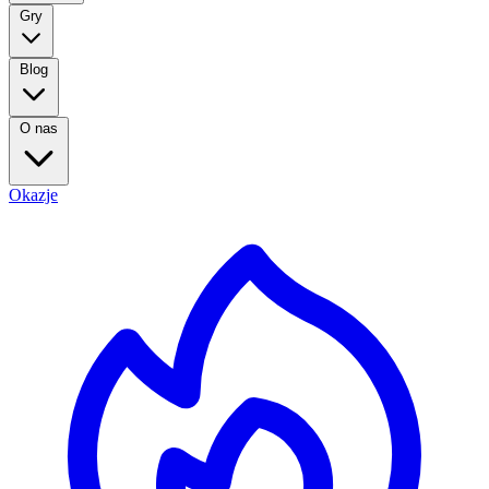
Gry
Blog
O nas
Okazje