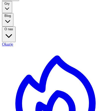
Gry
Blog
O nas
Okazje