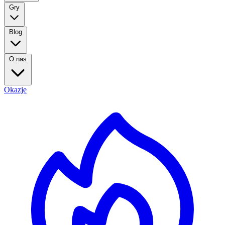
Gry
Blog
O nas
Okazje