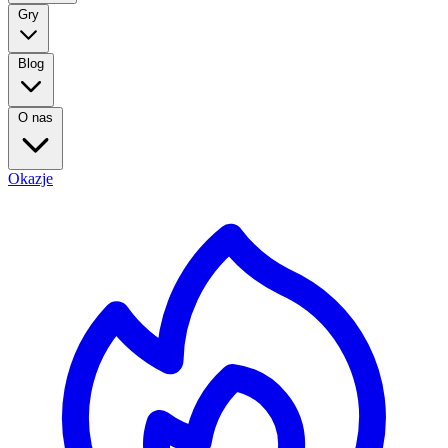
Gry
Blog
O nas
Okazje