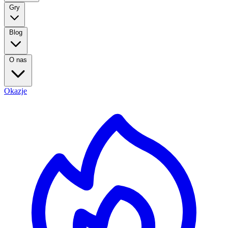
Gry
Blog
O nas
Okazje