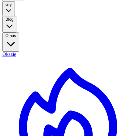
Gry
Blog
O nas
Okazje