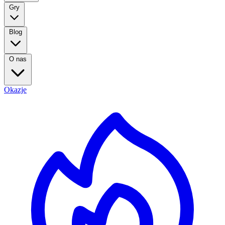
Gry
Blog
O nas
Okazje