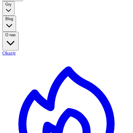
Gry
Blog
O nas
Okazje