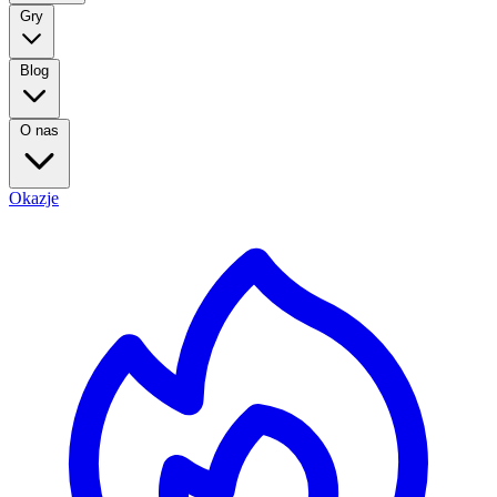
Gry
Blog
O nas
Okazje