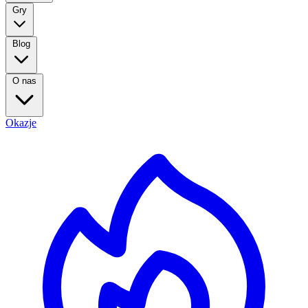
Gry
Blog
O nas
Okazje