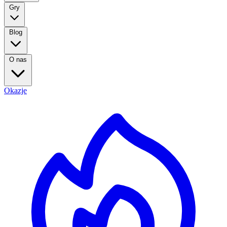
Gry
Blog
O nas
Okazje