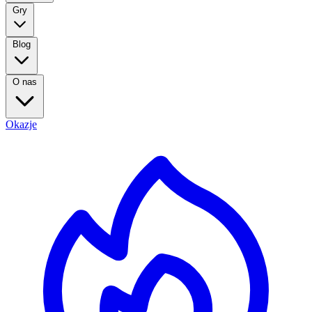
Gry
Blog
O nas
Okazje