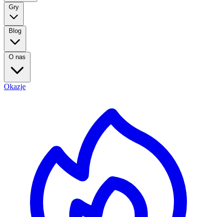
Gry
Blog
O nas
Okazje