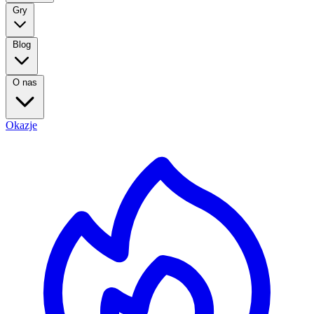
Gry
Blog
O nas
Okazje