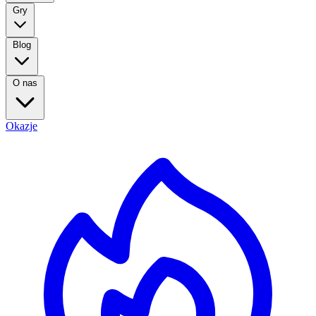
Gry
Blog
O nas
Okazje