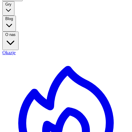
Gry
Blog
O nas
Okazje