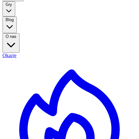
Gry
Blog
O nas
Okazje