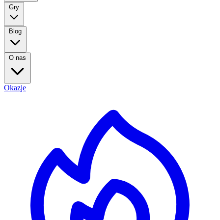
Gry
Blog
O nas
Okazje