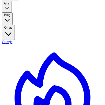
Gry
Blog
O nas
Okazje