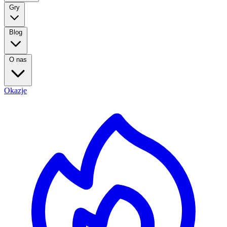
Gry
Blog
O nas
Okazje