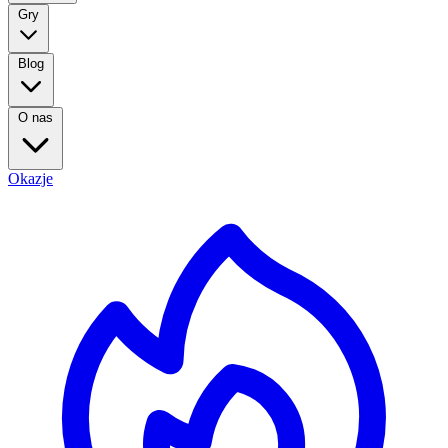
Gry
Blog
O nas
Okazje