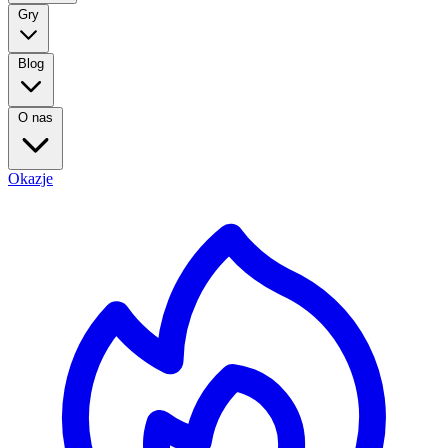
Gry
Blog
O nas
Okazje