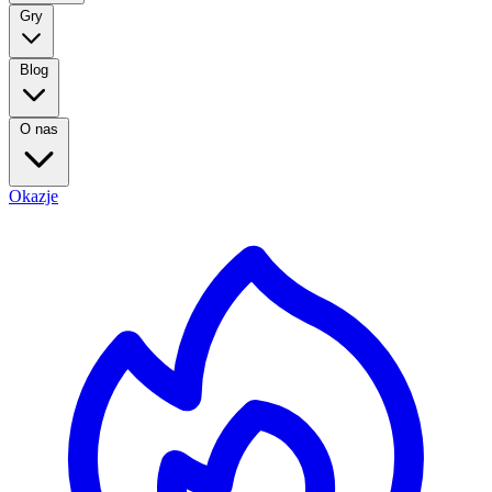
Gry
Blog
O nas
Okazje