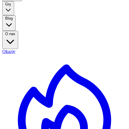
Gry
Blog
O nas
Okazje