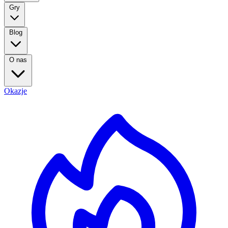
Gry
Blog
O nas
Okazje