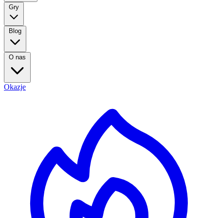
Gry
Blog
O nas
Okazje