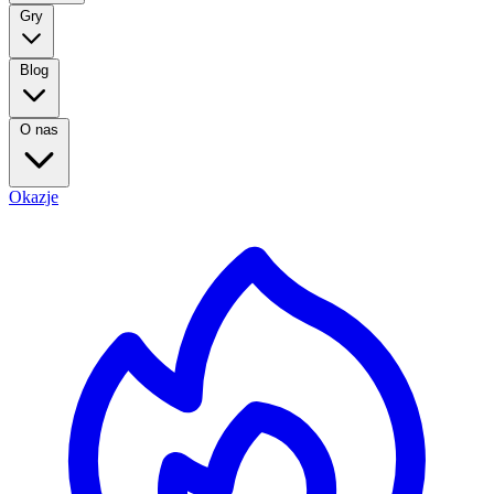
Gry
Blog
O nas
Okazje