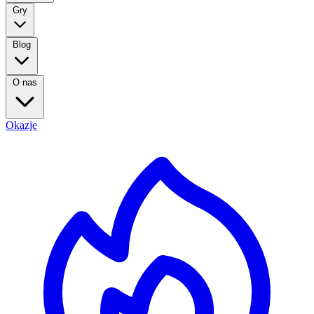
Gry
Blog
O nas
Okazje