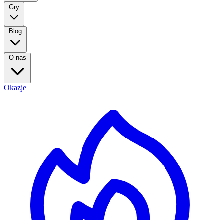
Gry
Blog
O nas
Okazje