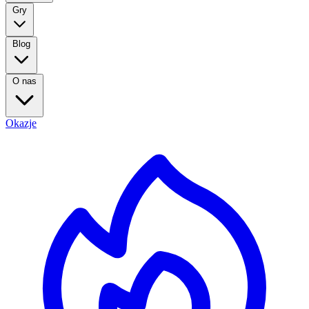
Gry
Blog
O nas
Okazje